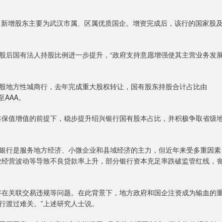
股，新增股东主要为武汉市属、区属优质国企。增资完成后，该行的国家股
后国有法人持股比例进一步提升，“政府支持意愿增强使其主营业务发
地方性城商行，去年完成重大股权转让，国有股东持股合计占比由
至AAA。
保值增值的前提下，稳步提升绍兴银行国有股本占比，并积极争取省级
行是服务地方经济、小微企业和县域经济的主力，但近年来受多重因素
业经营波动等导致不良贷款率上升，部分银行资本充足率跌破监管红线，
在关联交易违规等问题。在此背景下，地方政府和国企注资成为输血的
行渡过难关。”上述研究人士说。