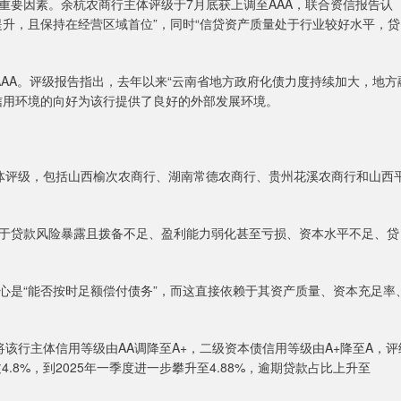
要因素。余杭农商行主体评级于7月底获上调至AAA，联合资信报告认
升，且保持在经营区域首位”，同时“信贷资产质量处于行业较好水平，贷
A。评级报告指出，去年以来“云南省地方政府化债力度持续加大，地方
信用环境的向好为该行提供了良好的外部发展环境。
评级，包括山西榆次农商行、湖南常德农商行、贵州花溪农商行和山西
贷款风险暴露且拨备不足、盈利能力弱化甚至亏损、资本水平不足、贷
是“能否按时足额偿付债务”，而这直接依赖于其资产质量、资本充足率
行主体信用等级由AA调降至A+，二级资本债信用等级由A+降至A，评
.8%，到2025年一季度进一步攀升至4.88%，逾期贷款占比上升至