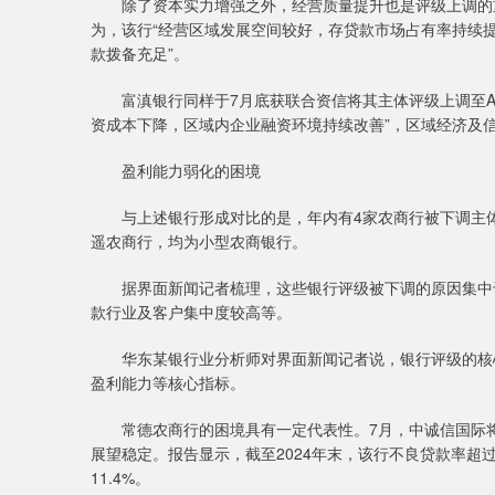
除了资本实力增强之外，经营质量提升也是评级上调的重
为，该行“经营区域发展空间较好，存贷款市场占有率持续提
款拨备充足”。
富滇银行同样于7月底获联合资信将其主体评级上调至AA
资成本下降，区域内企业融资环境持续改善”，区域经济及
盈利能力弱化的困境
与上述银行形成对比的是，年内有4家农商行被下调主体
遥农商行，均为小型农商银行。
据界面新闻记者梳理，这些银行评级被下调的原因集中于
款行业及客户集中度较高等。
华东某银行业分析师对界面新闻记者说，银行评级的核心
盈利能力等核心指标。
常德农商行的困境具有一定代表性。7月，中诚信国际将该
展望稳定。报告显示，截至2024年末，该行不良贷款率超过4
11.4%。