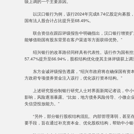
级上调的一个主要原因。
以汉口银行为例，该行2024年完成8.74亿股定向募
国有法人股合计占比提升至68.49%。
联合资信在跟踪评级报告中明确指出，汉口银行增资扩股
能够借助国有股东背景在客户渠道等方面获得优势。”
绍兴银行的改革路径同样具有代表性。该行作为国有控股
57.47%提升至66.94%，股权结构优化使其主体评级获上调
东方金诚评级报告透露，“绍兴市政府将在确保国有资本
方政府专项债券资金注入该行，优化该行资本结构。”
上述研究股份制银行研究人士对界面新闻记者说，中小银
影响，风险逐渐暴露。“比如，地方债务风险传导、小微企
失信贷投放能力。”
“另外，部分银行股权结构混乱、内部管理薄弱，甚至存
要手段，旨在通过补充资本金、优化股权结构，帮助中小银