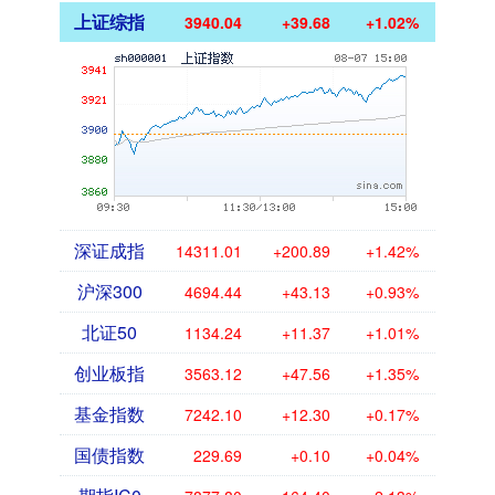
上证综指
3940.04
+39.68
+1.02%
深证成指
14311.01
+200.89
+1.42%
沪深300
4694.44
+43.13
+0.93%
北证50
1134.24
+11.37
+1.01%
创业板指
3563.12
+47.56
+1.35%
基金指数
7242.10
+12.30
+0.17%
国债指数
229.69
+0.10
+0.04%