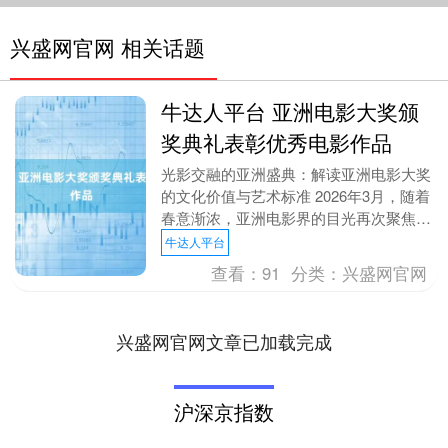
兴盛网官网 相关话题
牛达人平台 亚洲电影大奖颁
奖典礼表彰优秀电影作品
光影交融的亚洲盛典：解读亚洲电影大奖
的文化价值与艺术标准 2026年3月，随着
春意渐浓，亚洲电影界的目光再次聚焦于
备受瞩目的“亚洲电影大奖”（Asian Fil....
牛达人平台
查看：
91
分类：
兴盛网官网
兴盛网官网文章已加载完成
沪深京指数