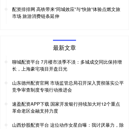
配资排排网 高铁带来“同城效应”与“快旅”体验点燃文旅
市场 旅游消费链条延伸
最新文章
聊城配资平台 7月楼市淡季不淡：多城成交同比保持增
长，上海豪宅项目开盘日光
山东德州配资官网 市场监管总局召开深入贯彻落实公平
竞争审查制度专项行动推进会
速盈配资APP下载 国家开发银行持续加大对12个重点
革命老区金融支持力度
山西炒股配资平台 这位动作女星自曝：我讨厌暴力，除