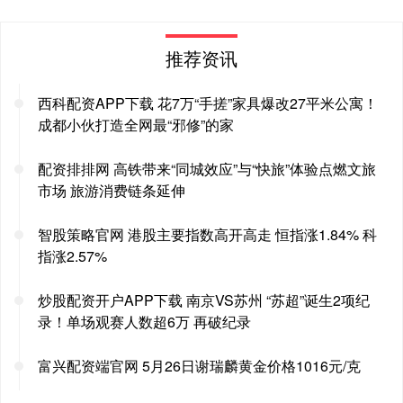
推荐资讯
西科配资APP下载 花7万“手搓”家具爆改27平米公寓！
成都小伙打造全网最“邪修”的家
配资排排网 高铁带来“同城效应”与“快旅”体验点燃文旅
市场 旅游消费链条延伸
智股策略官网 港股主要指数高开高走 恒指涨1.84% 科
指涨2.57%
炒股配资开户APP下载 南京VS苏州 “苏超”诞生2项纪
录！单场观赛人数超6万 再破纪录
富兴配资端官网 5月26日谢瑞麟黄金价格1016元/克