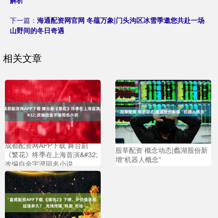
下一篇：
海通配资网官网 冬蕴万象|门头沟区冰雪季邀您共赴一场
山野间的冬日奇遇
相关文章
成都配资网APP下载 舞台剧
股莘配资 概念动态|蠡湖股份新
《繁花》终季在上海首演&#32;
增“机器人概念”
改编自金宇澄同名小说